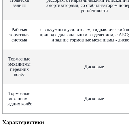
Подвеска
рессорах, с гидравлическими телескопич
задняя
амортизаторами, со стабилизатором поп
устойчивости
Рабочая
с вакуумным усилителем, гидравлический 
тормозная
привод с диагональным разделением, с АБС;
система
и задние тормозные механизмы - диск
Тормозные
механизмы
Дисковые
передних
колёс
Тормозные
механизмы
Дисковые
задних колёс
Характеристики