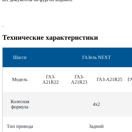
.
Технические характеристики
Шасси
ГАЗель NEXT
ГАЗ-
ГАЗ-
Модель
ГАЗ-А21R25
Г
A21R22
А21R23
Колесная
4х2
формула
Тип привода
Задний