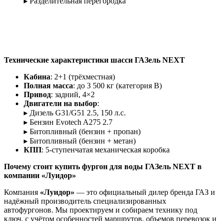
▸ Разделительная перегородка
Технические характеристики шасси ГАЗель NEXT
Кабина
: 2+1 (трёхместная)
Полная масса
: до 3 500 кг (категория В)
Привод
: задний, 4×2
Двигатели на выбор
:
▸ Дизель G31/G51 2.5, 150 л.с.
▸ Бензин Evotech A275 2.7
▸ Битопливный (бензин + пропан)
▸ Битопливный (бензин + метан)
КПП
: 5-ступенчатая механическая коробка
Почему стоит купить фургон для воды ГАЗель NEXT в
компании «Луидор»
Компания
«Луидор»
— это официальный дилер бренда ГАЗ и
надёжный производитель специализированных
автофургонов. Мы проектируем и собираем технику под
ключ, с учётом особенностей маршрутов, объемов перевозок и