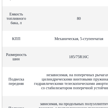
Емкость
топливного
80
бака, л
КПП
Механическая, 5-ступенчатая
Размерность
185/75R16С
шин
независимая, на поперечных рычагах
Подвеска
цилиндрическими винтовыми пружина
передняя
гидравлическими телескопическими аморти
со стабилизатором поперечной устойчи
зависимая, на продольных полуэллипти