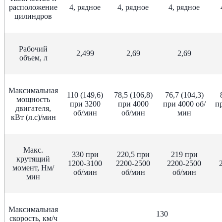
расположение
4, рядное
4, рядное
4, рядное
цилиндров
Рабочий
2,499
2,69
2,69
объем, л
Максимальная
110 (149,6)
78,5 (106,8)
76,7 (104,3)
мощность
при 3200
при 4000
при 4000 об/
пр
двигателя,
об/мин
об/мин
мин
кВт (л.с)/мин
Макс.
330 при
220,5 при
219 при
крутящий
1200-3100
2200-2500
2200-2500
момент, Нм/
об/мин
об/мин
об/мин
мин
Максимальная
130
скорость, км/ч