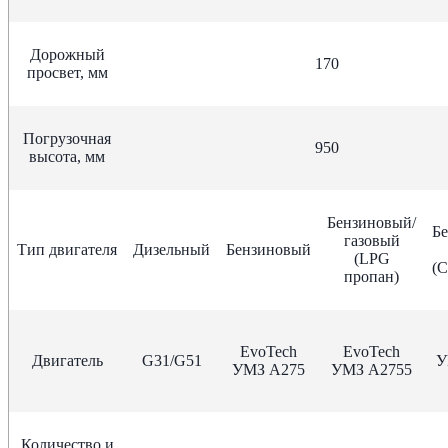
Дорожный
170
просвет, мм
Погрузочная
950
высота, мм
Бензиновый/
Б
газовый
Тип двигателя
Дизельный
Бензиновый
(LPG
(
пропан)
EvoTech
EvoTech
Двигатель
G31/G51
У
УМЗ А275
УМЗ А2755
Количество и