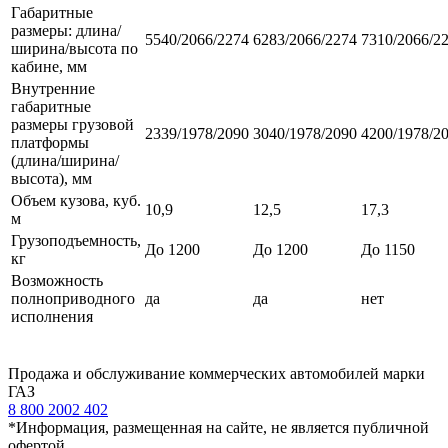
Габаритные
размеры: длина/
5540/2066/2274
6283/2066/2274
7310/2066/2
ширина/высота по
кабине, мм
Внутренние
габаритные
размеры грузовой
2339/1978/2090
3040/1978/2090
4200/1978/2
платформы
(длина/ширина/
высота), мм
Объем кузова, куб.
10,9
12,5
17,3
м
Грузоподъемность,
До 1200
До 1200
До 1150
кг
Возможность
полноприводного
да
да
нет
исполнения
Продажа и обслуживание коммерческих автомобилей марки
ГАЗ
8 800 2002 402
*Информация, размещенная на сайте, не является публичной
офертой.