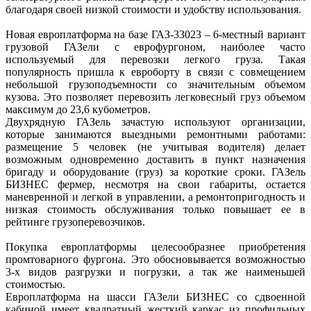
благодаря своей низкой стоимости и удобству использования.
Новая европлатформа на базе ГАЗ-33023 – 6-местный вариант
грузовой ГАЗели с еврофургоном, наиболее часто
используемый для перевозки легкого груза. Такая
популярность пришла к евроборту в связи с совмещением
небольшой грузоподъемности со значительным объемом
кузова. Это позволяет перевозить легковесный груз объемом
максимум до 23,6 кубометров.
Двухрядную ГАЗель зачастую используют организации,
которые занимаются выездными ремонтными работами:
размещение 5 человек (не учитывая водителя) делает
возможным одновременно доставить в пункт назначения
бригаду и оборудование (груз) за короткие сроки. ГАЗель
БИЗНЕС фермер, несмотря на свои габариты, остается
маневренной и легкой в управлении, а ремонтопригодность и
низкая стоимость обслуживания только повышает ее в
рейтинге грузоперевозчиков.
Покупка европлатформы целесообразнее приобретения
промтоварного фургона. Это обосновывается возможностью
3-х видов разгрузки и погрузки, а так же наименьшей
стоимостью.
Европлатформа на шасси ГАЗели БИЗНЕС со сдвоенной
кабиной имеет квадратный жесткий каркас из профильных