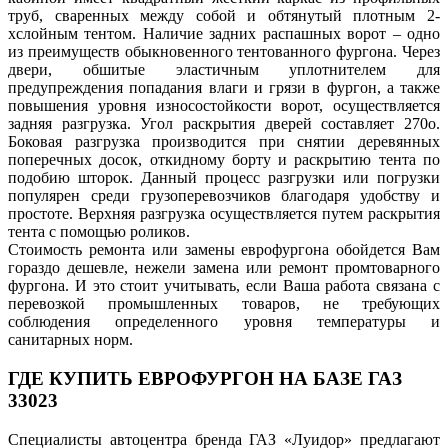
труб, сваренных между собой и обтянутый плотным 2-
хслойным тентом. Наличие задних распашных ворот – одно
из преимуществ обыкновенного тентованного фургона. Через
двери, обшитые эластичным уплотнителем для
предупреждения попадания влаги и грязи в фургон, а также
повышения уровня износостойкости ворот, осуществляется
задняя разгрузка. Угол раскрытия дверей составляет 270о.
Боковая разгрузка производится при снятии деревянных
поперечных досок, откидному борту и раскрытию тента по
подобию шторок. Данный процесс разгрузки или погрузки
популярен среди грузоперевозчиков благодаря удобству и
простоте. Верхняя разгрузка осуществляется путем раскрытия
тента с помощью роликов.
Стоимость ремонта или замены еврофургона обойдется Вам
гораздо дешевле, нежели замена или ремонт промтоварного
фургона. И это стоит учитывать, если Ваша работа связана с
перевозкой промышленных товаров, не требующих
соблюдения определенного уровня температуры и
санитарных норм.
ГДЕ КУПИТЬ ЕВРОФУРГОН НА БАЗЕ ГАЗ
33023
Специалисты автоцентра бренда ГАЗ «Луидор» предлагают