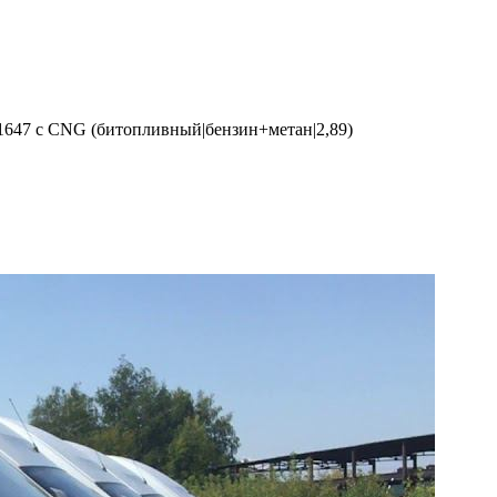
647 с CNG (битопливный|бензин+метан|2,89)