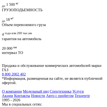
кг
1 500
до
ГРУЗОПОДЬЕМНОСТЬ
м³
18
до
Объем перевозимого груза
года или 200 тыс.км
4
гарантия на автомобиль
км
20 000
интервал ТО
Продажа и обслуживание коммерческих автомобилей марки
ГАЗ
8 800 2002 402
*Информация, размещенная на сайте, не является публичной
офертой.
О компании
Модельный ряд
Спецтехника
Услуги
Акции
Контакты
Новости
Авто с пробегом
Техцентр
1995 - 2026
Мы в социальных сетях: