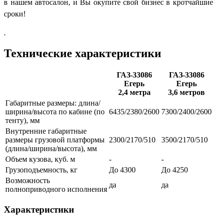
в нашем автосалон, и Вы окупите свой бизнес в кротчайшие
сроки!
.
Технические характеристики
ГАЗ-33086
ГАЗ-33086
Егерь
Егерь
2,4 метра
3,6 метров
Габаритные размеры: длина/
ширина/высота по кабине (по
6435/2380/2600
7300/2400/2600
тенту), мм
Внутренние габаритные
размеры грузовой платформы
2300
/
2170
/
510
3500/2170
/
510
(длина/ширина/высота), мм
Объем кузова, куб. м
-
-
Грузоподъемность, кг
До 4300
До 4250
Возможность
да
да
полноприводного исполнения
Характеристики