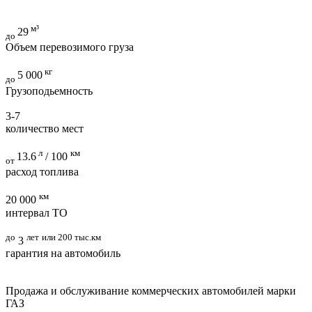
м³
29
до
Объем перевозимого груза
кг
5 000
до
Грузоподьемность
3-7
количество мест
л
км
13.6
/ 100
от
расход топлива
км
20 000
интервал ТО
до
лет
или 200 тыс.км
3
гарантия на автомобиль
Продажа и обслуживание коммерческих автомобилей марки
ГАЗ