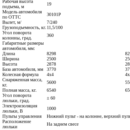
Рабочая высота
19
подъема, м
Модель автомобиля
30101P
по ОТТС
Вылет, м/
7
Грузоподъемность, кг.
11,5/100
Угол поворота
360
колонны, град.
Габаритные размеры
автомобиля, мм:
Длина
8298
82
Ширина
2500
25
Высота
2878
28
База автомобиля, мм
3770
37
Колесная формула
4х4
4х
Снаряженная масса,
5600
55
кг.
Полная масса, кг.
6540
65
Угол поворота
± 60
люльки, град.
Электроизоляция
1000
люльки, В
Пульты управления
Нижний пульт - на колонне, верхний пуль
Расположение
На заднем свесе
люльки