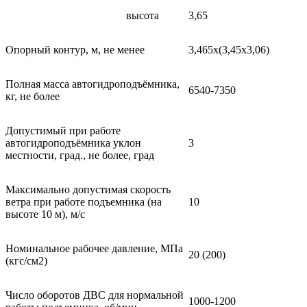
высота
3,65
Опорный контур, м, не менее
3,465х(3,45х3,06)
Полная масса автогидроподъёмника,
6540-7350
кг, не более
Допустимый при работе
автогидроподъёмника уклон
3
местности, град., не более, град
Максимально допустимая скорость
ветра при работе подъемника (на
10
высоте 10 м), м/с
Номинальное рабочее давление, МПа
20 (200)
(кгс/см2)
Число оборотов ДВС для нормальной
1000-1200