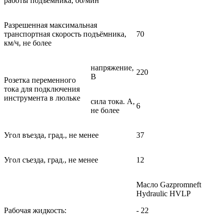
работы подъемника, об/мин
Разрешенная максимальная
транспортная скорость подъёмника,
70
км/ч, не более
напряжение,
220
В
Розетка переменного
тока для подключения
инструмента в люльке
сила тока. А,
6
не более
Угол въезда, град., не менее
37
Угол съезда, град., не менее
12
Масло Gazpromneft
Hydraulic HVLP
Рабочая жидкость:
- 22