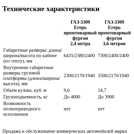
Технические характеристики
ГАЗ-3309
ГАЗ-3309
Егерь
Егерь
промтоварный
промтоварный
фургон
фургон
2,4 метра
3,6 метров
Габаритные размеры: длина/
ширина/высота по кабине
6435/2380/2400
7300/2400/2400
(по тенту), мм
Внутренние габаритные
размеры грузовой
2300
/
2170
/
1940
3500/2170
/
1940
платформы (длина/ширина/
высота), мм
Объем кузова, куб. м
9,6
14,7
Грузоподъемность, кг
До 4000
До 3900
Возможность
полноприводного
нет
нет
исполнения
Продажа и обслуживание коммерческих автомобилей марки