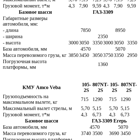
Грузовой момент, т*м
4,3
7,90
9,59
4,3
7,90
9,59
Базовое шасси
ГАЗ-3309
Габаритные размеры
автомобиля, мм:
- длина
7850
8950
- ширина
2350
- высота
3000
3050
3350
3000
3050
3350
База автомобиля, мм
4570
5070
Масса перевозимого груза, кг
3850
3450
3050
3750
3350
2950
Погрузочная высота
1360
платформы, мм
105-
807NT-
105-
807NT-
КМУ Amco Veba
2S
2S
2S
2S
Грузоподъемность на
715
1290
715
1290
максимальном вылете, кг
Максимальный вылет стрелы, м
5,70
5,15
5,70
5,15
Грузовой момент, т*м
4,3
6,73
4,3
6,73
Базовое шасси
ГАЗ-3309 Егерь
База автомобиля, мм
4570
5070
Масса перевозимого груза, кг
3740
3500
3690
3450
Погрузочная высота платформы,