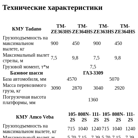
Технические характеристики
TM-
TM-
TM-
TM-
КМУ Tadano
ZE363HS
ZE364HS
ZE363HS
ZE364HS
Грузоподъемность на
максимальном
900
450
900
450
вылете, кг
Максимальный вылет
7,5
9,8
7,5
9,8
стрелы, м
Грузовой момент, т*м
7,5
Базовое шасси
ГАЗ-3309
База автомобиля, мм
4570
5070
Масса перевозимого
3090
2870
3040
2920
груза, кг
Погрузочная высота
1360
платформы, мм
105-
808N-
111-
105-
808N-
111-
КМУ Amco Veba
2S
2S
2S
2S
2S
2S
Грузоподъемность на
715
1040
1240
715
1040
1240
максимальном вылете, кг
Максимальный вылет, м
5,70
7,15
7,29
5,70
7,15
7,29