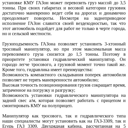
установке КМУ ГАЗон может перевозить груз массой до 3,5
тонны. При своих габаритах и весовой категории грузовик
достаточно маневренно ведет себя на дорогах и динамично
преодолевает повороты. Несмотря на заднеприводное
исполнение ГАЗон славится своей вездеходностью, так что
этот автомобиль подойдет для работ не только в черте города,
но и сельской местности.
Грузоподъемность ГАЗона позволяет установить 3-хтонный
тросовый манипулятор, но при этом максимальная масса
перевозимого груза снизится до 1,5 тонны. Поэтому в
приоритете установки гидравлический манипулятор. Он
гораздо легче тросового, а грузовой момент точно такой же.
Кроме того, гидравлика имеет преимущества:
Возможность компактного складывания поперек автомобиля
позволяет не терять маневренности автомобилю;
Высокая точность позиционирования грузов сокращает время,
затраченное на погрузку и разгрузку;
Возможность установки гидравлического манипулятора на
задний свес а/м, которая позволяет работать с прицепом и
смонтировать КМУ на полуприцеп.
Манипулятор как тросового, так и гидравлического типа
наши специалисты могут установить как на ГАЗ-3309, так и
Егерь ГАЗ 3309. Двухрядная кабина, рассчитанная на 5