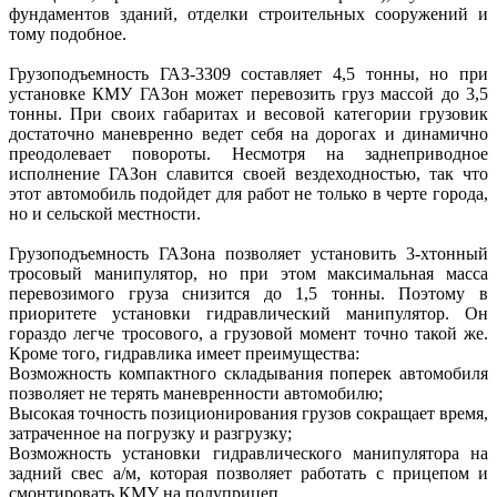
фундаментов зданий, отделки строительных сооружений и
тому подобное.
Грузоподъемность ГАЗ-3309 составляет 4,5 тонны, но при
установке КМУ ГАЗон может перевозить груз массой до 3,5
тонны. При своих габаритах и весовой категории грузовик
достаточно маневренно ведет себя на дорогах и динамично
преодолевает повороты. Несмотря на заднеприводное
исполнение ГАЗон славится своей вездеходностью, так что
этот автомобиль подойдет для работ не только в черте города,
но и сельской местности.
Грузоподъемность ГАЗона позволяет установить 3-хтонный
тросовый манипулятор, но при этом максимальная масса
перевозимого груза снизится до 1,5 тонны. Поэтому в
приоритете установки гидравлический манипулятор. Он
гораздо легче тросового, а грузовой момент точно такой же.
Кроме того, гидравлика имеет преимущества:
Возможность компактного складывания поперек автомобиля
позволяет не терять маневренности автомобилю;
Высокая точность позиционирования грузов сокращает время,
затраченное на погрузку и разгрузку;
Возможность установки гидравлического манипулятора на
задний свес а/м, которая позволяет работать с прицепом и
смонтировать КМУ на полуприцеп.