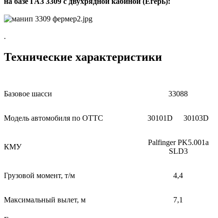
на базе ГАЗ 3309 с двухрядной кабиной (Егерь):
.
Технические характеристики
Базовое шасси
33088
Модель автомобиля по ОТТС
30101D
30103D
Palfinger PK5.001a
КМУ
SLD3
Грузовой момент, т/м
4,4
Максимальный вылет, м
7,1