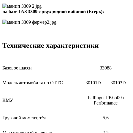
на базе ГАЗ 3309 с двухрядной кабиной (Егерь):
.
Технические характеристики
Базовое шасси
33088
Модель автомобиля по ОТТС
30101D
30103D
Palfinger PK6500а
КМУ
Performance
Грузовой момент, т/м
5,6
Максимальный вылет, м
7,5