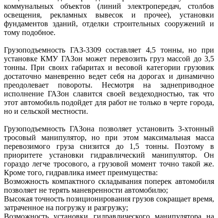
коммунальных объектов (линий электропередач, столбов
освещения, рекламных вывесок и прочее), установки
фундаментов зданий, отделки строительных сооружений и
тому подобное.
Грузоподъемность ГАЗ-3309 составляет 4,5 тонны, но при
установке КМУ ГАЗон может перевозить груз массой до 3,5
тонны. При своих габаритах и весовой категории грузовик
достаточно маневренно ведет себя на дорогах и динамично
преодолевает повороты. Несмотря на заднеприводное
исполнение ГАЗон славится своей вездеходностью, так что
этот автомобиль подойдет для работ не только в черте города,
но и сельской местности.
Грузоподъемность ГАЗона позволяет установить 3-хтонный
тросовый манипулятор, но при этом максимальная масса
перевозимого груза снизится до 1,5 тонны. Поэтому в
приоритете установки гидравлический манипулятор. Он
гораздо легче тросового, а грузовой момент точно такой же.
Кроме того, гидравлика имеет преимущества:
Возможность компактного складывания поперек автомобиля
позволяет не терять маневренности автомобилю;
Высокая точность позиционирования грузов сокращает время,
затраченное на погрузку и разгрузку;
Возможность установки гидравлического манипулятора на