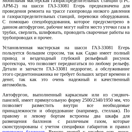
Мобильная мастерская газораспределительных станций (ГРС
АРМ-2) на шасси ГАЗ-33081 Егерь предназначена для
проведения ремонта на трассе газопровода низкого давления
и газораспределительных станций, перевозки оборудования.
С помощью спецоборудования, которое предусмотрено в
данном автофургоне, рабочие могут найти место утечки газа в
трубах, сверлить, шлифовать, проводить сварочные работы на
трубопроводах и прочее.
Установленная мастерская на шасси ГАЗ-33081 Егерь
пользуется большим спросом, так как Садко имеет полный
привод и вездеходный глубокий рельефный рисунок
протектора, что позволяет передвигаться по любому рельефу.
Детали и запчасти ГАЗ-33081 недорогие, а обслуживание
этого среднетоннажника не требует больших затрат времени и
денег, так как это очень надежный и качественный
автомобиль.
Автофургон, выполненный каркасным или из сэндвич-
панелей, имеет прямоугольную форму 2500/2340/1950 мм, что
позволяет разместить внутри все необходимые
принадлежности и оборудование (например, стеллаж). По
правому и левому бортам встроены два шкафа для
размещения баллонов с различным газом, которые
сконструированы с учетом специфики габаритов и правил
перевозки баллонов
. Вместо дверей у шкафов есть люки,