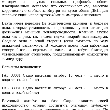
методом из гнутых стальных профилей, обшит
плакированным металлом, что обеспечивает ему высокую
коррозионную стойкость. Внутри же кузов обшит ДВП, для
теплоизоляции используется 40-милимметроый пенопласт.
Вахта имеет переднее (за водительской кабиной) и боковые
окна, которые установлены на резиновые уплотнители для
достижения меньшей теплопроводности. Крайние глухие
окна как справа, так и слева служат аварийными выходами.
Среднее окно с левой стороны (если смотреть по ходу
движения) раздвижное. В холодное время года работники
смогут быстро согреться в вахтовом автобусе благодаря
установленному отопителю, поддерживающему комфортную
температуру.
Варианты исполнения:
ГАЗ 33081 Садко вахтовый автобус 15 мест ( +1 место в
водительской кабине)
ГАЗ 33081 Садко вахтовый автобус 20 мест ( +1 место в
водительской кабине)
Вахтовый автобус на базе Садко славится своей
проходимостью, которая достигнута благодаря глубокому
рисунку протектора и полноприводному исполнению. По